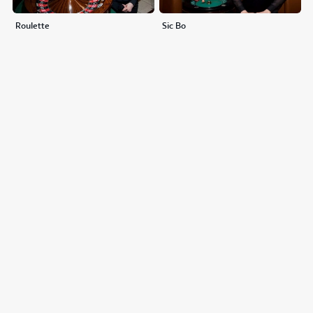
Roulette
Sic Bo